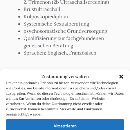
2. Trimenon (2b Ultraschallscreening)
Brustultraschall
Kolposkopiediplom
Systemische Sexualberatung
psychosomatische Grundversorgung
Qualifizierung zur fachgebundenen
genetischen Beratung
Sprachen: Englisch, Französisch
Zustimmung verwalten
Um dir ein optimales Erlebnis zu bieten, verwenden wir Technologien
wie Cookies, um Geräteinformationen zu speichern und/oder darauf
zuzugreifen. Wenn du diesen Technologien zustimmst, können wir Daten
wie das Surfverhalten oder eindeutige IDs auf dieser Website
Jetzt Besuch vorbereiten
verarbeiten. Wenn du deine Zustimmung nicht erteilst oder
zurückziehst, können bestimmte Merkmale und Funktionen
VOR IHREM BESUCH - NÜTZLICHE INFOS
beeinträchtigt werden.
Akzeptieren