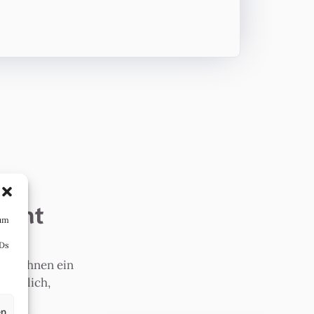
icht
 um
IDs
 wir Ihnen ein
rsönlich,
en