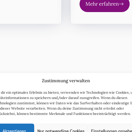
Mehr erfahren
Zustimmung verwalten
ere Leistungen in der Übers
dir ein optimales Erlebnis zu bieten, verwenden wir Technologien wie Cookies,
äteinformationen zu speichern und/oder darauf zuzugreifen. Wenn du diesen
hnologien zustimmst, können wir Daten wie das Surfverhalten oder eindeutige 
 dieser Website verarbeiten. Wenn du deine Zustimmung nicht erteilst oder
auenarztpraxis auf der Liebigstraße 23, in Dresden bieten
ückziehst, können bestimmte Merkmale und Funktionen beeinträchtigt werden.
des Spektrum moderner gynäkologischer Leistungen – pe
kompetent und auf Ihre Bedürfnisse abgestimmt.
Akzeptieren
Nur notwendige Cookies
Einstellungen anseh